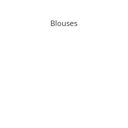
Blouses
BLOUSES CHIRURGICALE SANS POCHE
Nous contacter pour prix et délais
BLOUSE ISOLATION USAGE UNIQUE
Nous contacter pour prix et délais