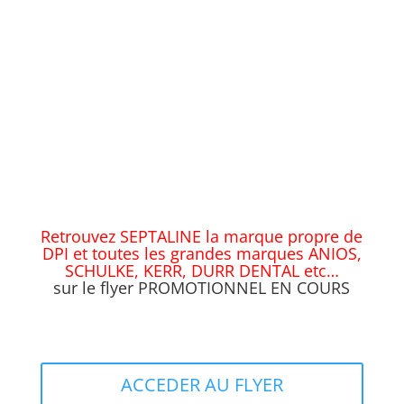
82.132094
Nous contacter pour prix et délais
THERMOMETRE INFRAROUGE
CV.THERMINFRA
Nous contacter pour prix et délais
Retrouvez SEPTALINE la marque propre de
DPI et toutes les grandes
marques ANIOS,
SCHULKE, KERR, DURR DENTAL etc…
sur le flyer PROMOTIONNEL EN COURS
ACCEDER AU FLYER