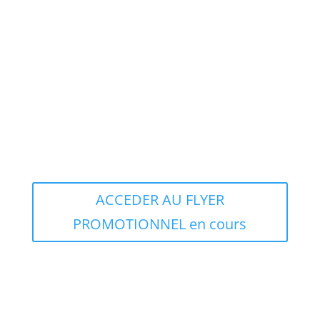
CV.999
Nous contacter pour prix et délais
MASQUES FFP2 KN95 6 PCS
V.997
Nous contacter pour prix et délais
ACCEDER AU FLYER
PROMOTIONNEL en cours