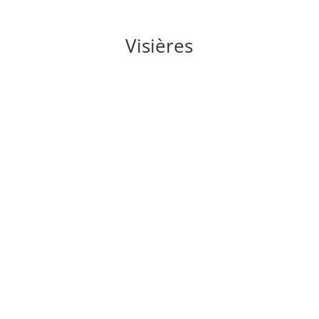
Visières
VISIERE DE PROTECTION HAUT DU VISAGE
5P
CV.DE01
Nous contacter pour prix et délais
VISIERE DE PROTECTION AVEC MOUSSE
CV.FF04
Nous contacter pour prix et délais