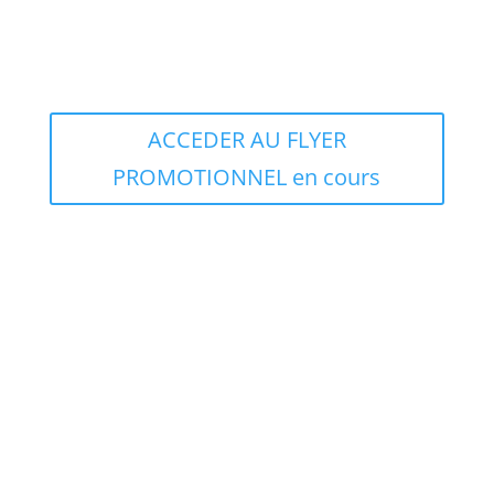
TABLIER PLASTIQUE USAGE UNIQUE
Nous contacter pour prix et délais
ACCEDER AU FLYER
PROMOTIONNEL en cours
3 COLORIS, 4 tailles
S, M, L, XL
VERT CLAIR CV1005
VERT CHIRURGICAL CV1006
BLEU SUCRE CV1007
Lavable à 60 °C