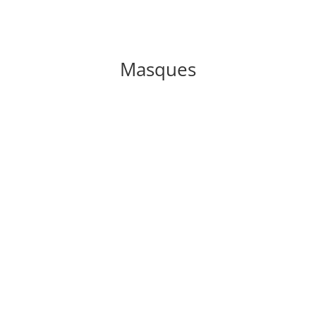
Masques
MASQUE TISSU A LANIERE AUTOCLAVABLE
10 PCS
CV.MLST
Nous contacter pour prix et délais
MASQUES CHIRURGICAUX ELASTIQUES
BLEU 50 PCS